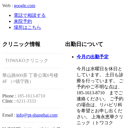
Web :
google.com
電話で相談する
来院予約
場所はこちら
クリニック情報
出勤日について
今月の出勤予定
TOWAKOクリニック
今月は水曜日を休日と
しています。 土日も診
華山路800弄 丁香公寓6号楼
療を行っています。 ご
4F （×镇宁路）
予約やご不明な点は、
185-1613‐8710 までご
Phone :
185-1613-8710
連絡ください。 ご予約
Clinic :
6211-3333
の場合は、リハビリ科
を希望とお申し出くだ
Email :
info@pt-shanghai.com
さい。 上海永恵華クリ
ニック（トワコク