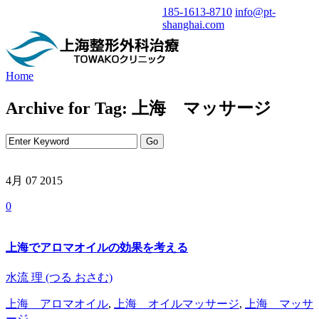
185-1613-8710
info@pt-
shanghai.com
Home
Archive for Tag: 上海 マッサージ
4月 07
2015
0
上海でアロマオイルの効果を考える
水流 理 (つる おさむ)
上海 アロマオイル
,
上海 オイルマッサージ
,
上海 マッサ
ージ