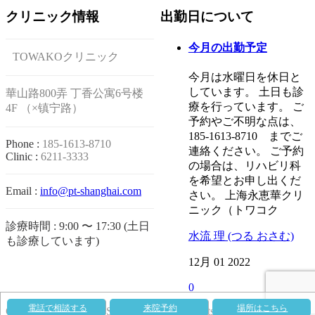
クリニック情報
出勤日について
今月の出勤予定
TOWAKOクリニック
今月は水曜日を休日と
しています。 土日も診
華山路800弄 丁香公寓6号楼
療を行っています。 ご
4F （×镇宁路）
予約やご不明な点は、
185-1613‐8710 までご
Phone :
185-1613-8710
連絡ください。 ご予約
Clinic :
6211-3333
の場合は、リハビリ科
を希望とお申し出くだ
Email :
info@pt-shanghai.com
さい。 上海永恵華クリ
ニック（トワコク
診療時間 : 9:00 〜 17:30 (土日
水流 理 (つる おさむ)
も診療しています)
12月 01 2022
0
電話で相談する
来院予約
場所はこちら
Copyright © 2014 PT-SHANGHAI All Rights Reserved