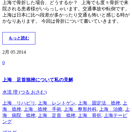
上海で骨折した場合、どうするか？ 上海でも度々骨折で来
院される患者様がいらっしゃいます。交通事故や転倒です。
上海は日本に比べ段差が多かったり交通も怖いと感じる時が
かなりあります。 今回は骨折について書いていきます。
もっと読む
2月 05
2014
0
上海 足首捻挫について私の見解
水流 理 (つる おさむ)
上海 リハビリ
,
上海 レントゲン
,
上海 固定法 捻挫
,
上
海 捻挫
,
上海 捻挫 手術
,
上海 整形外科
,
上海 治療
,
上
海 病院 捻挫
,
上海 足首 捻挫
,
上海 骨折
,
上海テーピ
ング