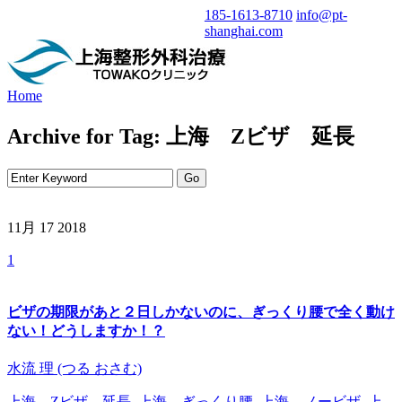
185-1613-8710
info@pt-
shanghai.com
Home
Archive for Tag: 上海 Zビザ 延長
11月 17
2018
1
ビザの期限があと２日しかないのに、ぎっくり腰で全く動け
ない！どうしますか！？
水流 理 (つる おさむ)
上海 Zビザ 延長
,
上海 ぎっくり腰
,
上海 ノービザ
,
上