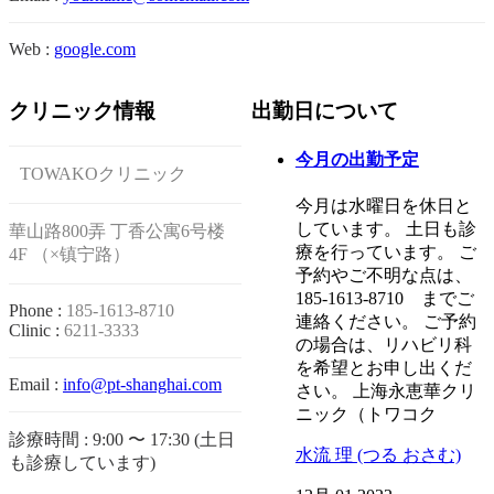
Web :
google.com
クリニック情報
出勤日について
今月の出勤予定
TOWAKOクリニック
今月は水曜日を休日と
しています。 土日も診
華山路800弄 丁香公寓6号楼
療を行っています。 ご
4F （×镇宁路）
予約やご不明な点は、
185-1613‐8710 までご
Phone :
185-1613-8710
連絡ください。 ご予約
Clinic :
6211-3333
の場合は、リハビリ科
を希望とお申し出くだ
Email :
info@pt-shanghai.com
さい。 上海永恵華クリ
ニック（トワコク
診療時間 : 9:00 〜 17:30 (土日
水流 理 (つる おさむ)
も診療しています)